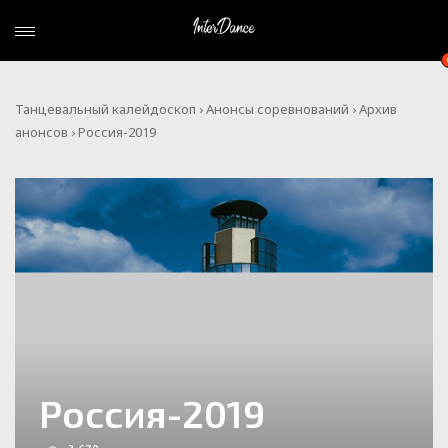
Танцевальный калейдоскоп
›
Анонсы соревнований
›
Архив
анонсов
› Россия-2019
Россия-2019