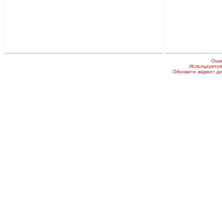
Оши
Используется
Обновите виджет до