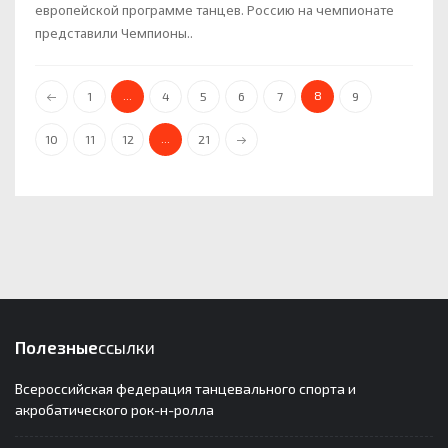
европейской программе танцев. Россию на чемпионате
представили Чемпионы..
...
8
1
4
5
6
7
9
...
10
11
12
21
Полезные
ссылки
Всероссийская федерация танцевального спорта и
акробатического рок-н-ролла